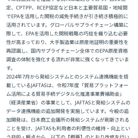
定、CPTPP、RCEP協定など日本と主要貿易国・地域間
でEPAを活用した関税の減免手続きが引き続き積極的に
活用されています。グローバルサプライチェーン構築に
際して、EPAを活用した関税戦略の巧拙を織り込む必要
性が高まっており、大手製造業は原産地証明の重要性を
再認識し、国内サプライチェーン全体でのEPA原産資格
調査の体制を強化する流れが非常に強くなってきていま
す。
2024年7月から発給システムとのシステム連携機能を搭
載しているJAFTASは、令和7年度「貿易プラットフォー
ム活用による貿易手続デジタル化推進事業費補助金」
（経済産業省）の事業として、JAFTASと発給システムの
データ連携機能の追加開発を実施しています。今般の追
加開発は、日本商工会議所の発給システムが刷新される
ことを受け、JAFTASも利用者の利便性の維持・向上とい
う目的・観点から、以下の【概要】のとおり改修を行い