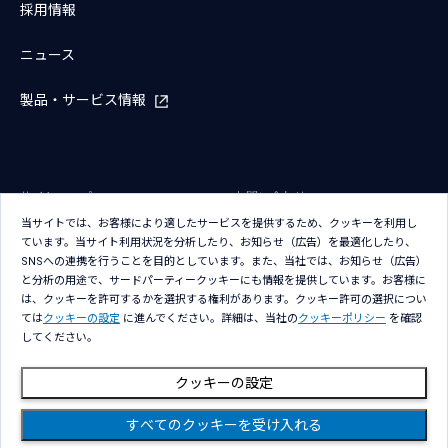
採用情報
ニュース
製品・サービス情報
サイトマップ
お問い合わせ
当サイトでは、お客様により適したサービスを提供するため、クッキーを利用し
サイトのご利用条件
プライバシーポリシー
ています。当サイト利用状況を分析したり、お知らせ（広告）を最適化したり、
アクセシビリティポリシー
クッキー（Cookie）ポリシー
SNSへの連携を行うことを目的としています。また、当社では、お知らせ（広告）
と分析の用途で、サードパーティークッキーにも情報を提供しています。お客様に
クッキー（Cookie）プリファレン
は、クッキーを許可するかを選択する権利があります。クッキー許可の選択につい
ス
ては
クッキーの設定
に進んでください。詳細は、当社の
クッキーポリシー
を確認
してください。
クッキーの設定
すべてのクッキーを受け入れる
Copyright © NTT DATA Group Corporation