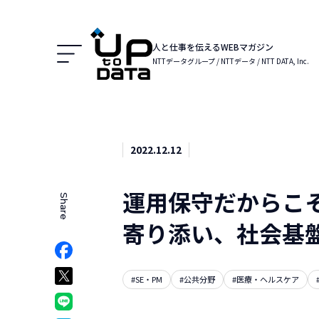
Menu
人と仕事を伝えるWEBマガジン
NTTデータグループ / NTTデータ / NTT DATA, Inc.
2022.12.12
運用保守だからこ
Share
でシェア
寄り添い、社会基
Facebookでシェア
ア
Xでシェア
#SE・PM
#公共分野
#医療・ヘルスケア
クマークでシェア
LINEでシェア