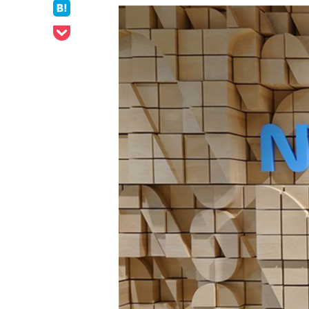
ェア
はてなブックマークでシェア
Pocketでシェア