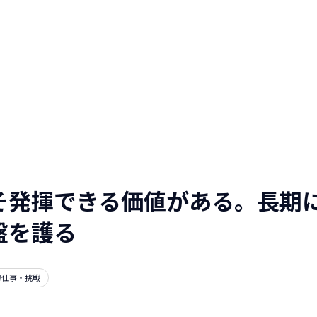
人と仕事を伝える
WEBマガジン
NTTデータグループ/NTTデー
タ/NTT DATA, Inc.
そ発揮できる価値がある。長期
盤を護る
#仕事・挑戦