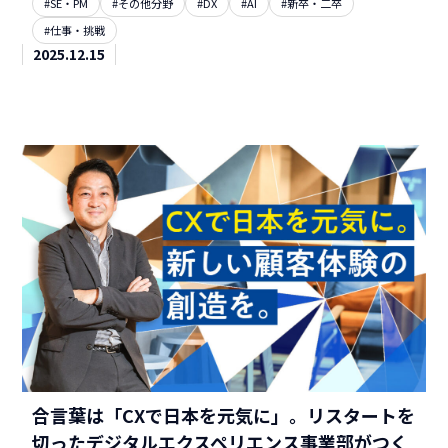
#SE・PM
#その他分野
#DX
#AI
#新卒・二卒
#仕事・挑戦
2025.12.15
合言葉は「CXで日本を元気に」。リスタートを
切ったデジタルエクスペリエンス事業部がつく