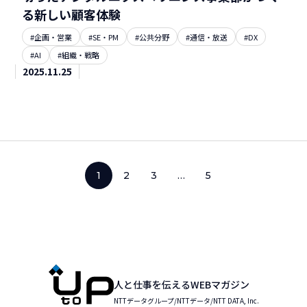
る新しい顧客体験
#企画・営業
#SE・PM
#公共分野
#通信・放送
#DX
#AI
#組織・戦略
2025.11.25
1
2
3
…
5
人と仕事を伝えるWEBマガジン
NTTデータグループ/NTTデータ/NTT DATA, Inc.