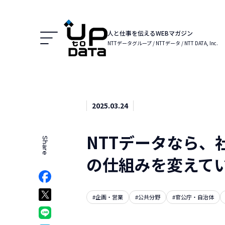
Menu
人と仕事を伝えるWEBマガジン
NTTデータグループ / NTTデータ / NTT DATA, Inc.
2025.03.24
NTTデータなら
Share
でシェア
の仕組みを変えて
Facebookでシェア
ア
Xでシェア
#企画・営業
#公共分野
#官公庁・自治体
クマークでシェア
LINEでシェア