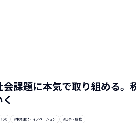
人と仕事を伝える
WEBマガジン
NTTデータグループ/NTTデー
タ/NTT DATA, Inc.
、社会課題に本気で取り組める。
いく
#DX
#事業開発・イノベーション
#仕事・挑戦