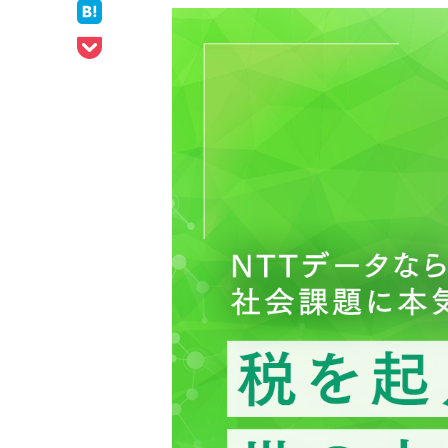
ェア
はてなブックマークでシェア
Pocketでシェア