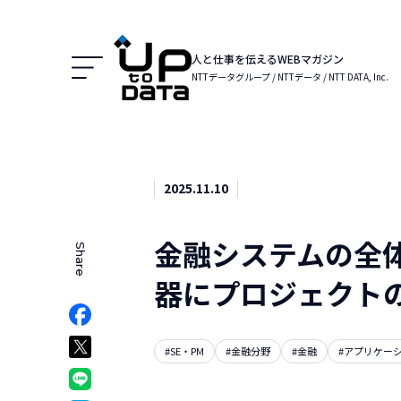
Menu
人と仕事を伝えるWEBマガジン
NTTデータグループ / NTTデータ / NTT DATA, Inc.
2025.11.10
金融システムの全
Share
でシェア
器にプロジェクト
Facebookでシェア
ア
Xでシェア
#SE・PM
#金融分野
#金融
#アプリケー
クマークでシェア
LINEでシェア