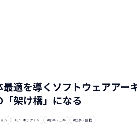
人と仕事を伝える
WEBマガジン
NTTデータグループ/NTTデー
タ/NTT DATA, Inc.
体最適を導くソフトウェアアー
の「架け橋」になる
ション
#アーキテクチャ
#新卒・二卒
#仕事・挑戦