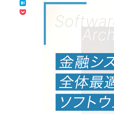
ェア
はてなブックマークでシェア
Pocketでシェア