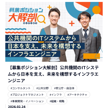
【募集ポジション大解剖】公共機関のITシステ
ムから日本を支え、未来を構想するインフラエ
ンジニア
#コンサルタント
#公共分野
#官公庁・自治体
#プロジェクトマネジメント
#インフラ
#アーキテクチャ
#事業開発・イノベーション
#組織・戦略
2026.02.24