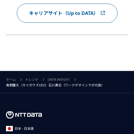
キャリアサイト（Up to DATA）
ホーム
トレンド
DATA INSIGHT
青野慶久（サイボウズCEO）石川貴志（ワークデザインラボ代表）
日本 - 日本語