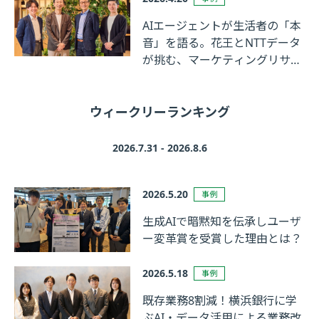
AIエージェントが生活者の「本
音」を語る。花王とNTTデータ
が挑む、マーケティングリサー
チの革新
ウィークリーランキング
2026.7.31 - 2026.8.6
2026.5.20
事例
生成AIで暗黙知を伝承しユーザ
ー変革賞を受賞した理由とは？
2026.5.18
事例
既存業務8割減！横浜銀行に学
ぶAI・データ活用による業務改