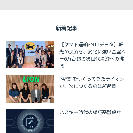
新着記事
【ヤマト運輸×NTTデータ】軒
先の決済を、変化に強い基盤へ
－6万台超の次世代決済への挑
戦
“習慣”をつくってきたライオン
が、次につくるのはAI習慣
パスキー時代の認証基盤設計