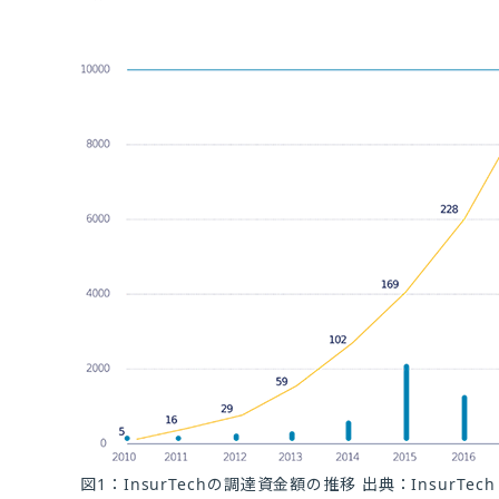
図1：InsurTechの調達資金額の推移 出典：InsurTech Glo