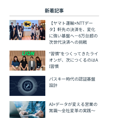
新着記事
【ヤマト運輸×NTTデー
タ】軒先の決済を、変化
に強い基盤へ－6万台超の
次世代決済への挑戦
“習慣”をつくってきたライ
オンが、次につくるのはA
I習慣
パスキー時代の認証基盤
設計
AI×データが変える営業の
常識～全社変革の実践～