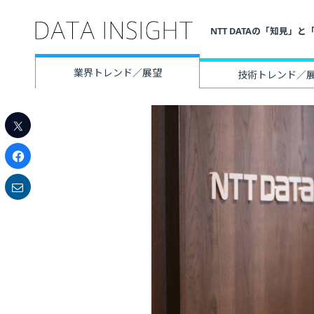
NTT DATAの「知見
業界トレンド／展望
技術トレンド／