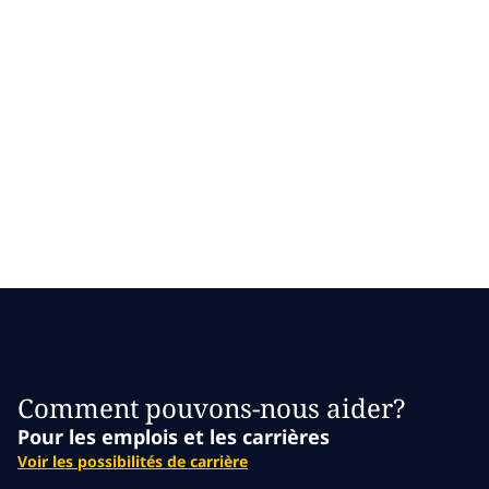
Skip to main content
Skip to main content
Notre mission
Communiquez
Ce que nous pensons
avec nous
Qui nous sommes
Salle de presse
Carrières
Comment pouvons-nous aider?
Pour les emplois et les carrières
Voir les possibilités de carrière