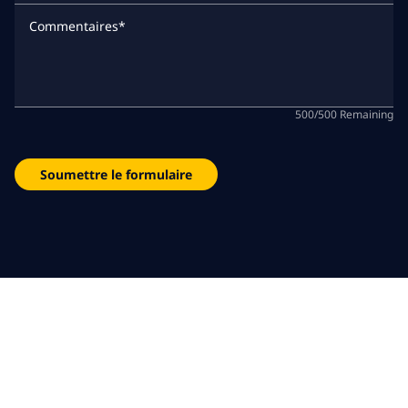
Commentaires
*
500
/
500
Remaining
Soumettre le formulaire
Nos bureaux