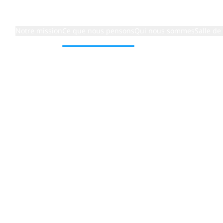
Notre mission
Ce que nous pensons
Qui nous sommes
Salle de
:
mondial de
aine de l’assurance.