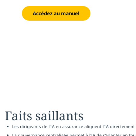
Accédez au manuel
9 juin 2026
Faits saillants
Les dirigeants de l’IA en assurance alignent l’IA directement 
La gouvernance centralisée permet à l’IA de s’adapter en tout