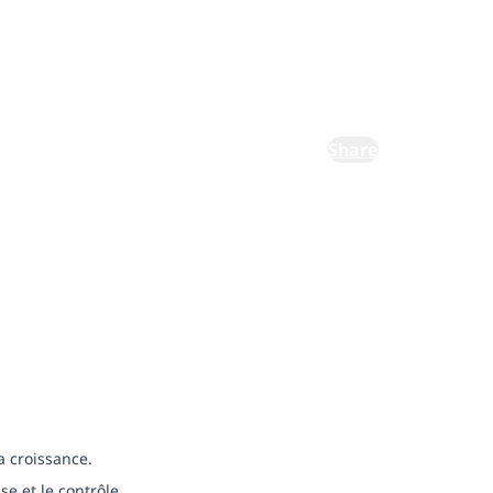
Share
a croissance.
e et le contrôle.