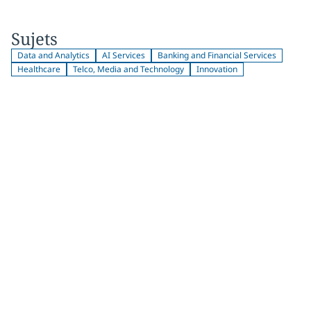
Sujets
Data and Analytics
AI Services
Banking and Financial Services
Healthcare
Telco, Media and Technology
Innovation
Joignez-vous à
plus de 2 000
abonnés