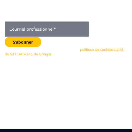
Obtenez des conseils d’experts, des tendances de l’industrie
et des mises à jour exclusives —directement dans votre boîte
de réception. Abonnez-vous maintenant.
Courriel professionnel
*
S’abonner
Vos données sont traitées conformément à la
politique de confidentialité
de NTT DATA Inc. du Groupe
. Vous pouvez vous désabonner en tout temps.