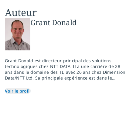
Auteur
Grant Donald
Grant Donald est directeur principal des solutions
technologiques chez NTT DATA. Il a une carrière de 28
ans dans le domaine des TI, avec 26 ans chez Dimension
Data/NTT Ltd. Sa principale expérience est dans le
réseautage, mais elle possède également une
expérience considérable dans les technologies de
Voir le profil
sécurité, de nuage et de milieu de travail.