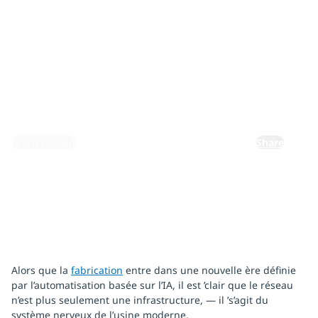
remodèlent
la fabrication
13 octobre 2025
By:
Grant Donald
Share
Alors que la
fabrication
entre dans une nouvelle ère définie
par l’automatisation basée sur l’IA, il est ’clair que le réseau
n’est plus seulement une infrastructure, — il ’s’agit du
système nerveux de l’usine moderne.