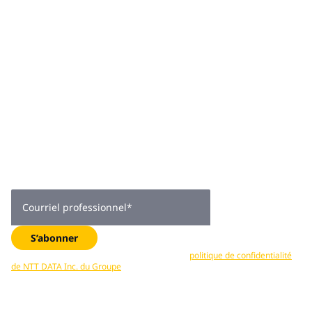
Joignez-vous à
plus de 2 000
abonnés
Obtenez des conseils d’experts, des tendances de l’industrie
et des mises à jour exclusives —directement dans votre boîte
de réception. Abonnez-vous maintenant.
Courriel professionnel
*
S’abonner
Vos données sont traitées conformément à la
politique de confidentialité
de NTT DATA Inc. du Groupe
. Vous pouvez vous désabonner en tout temps.