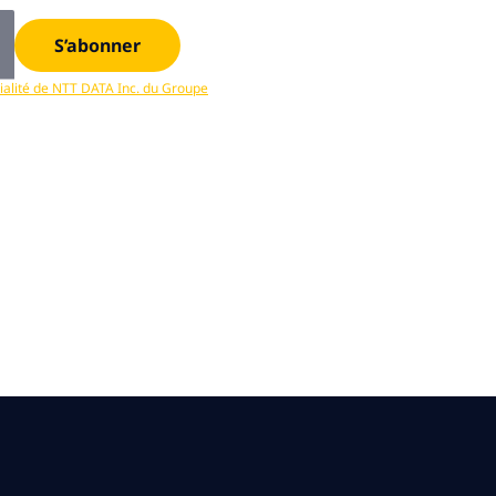
S’abonner
tialité de NTT DATA Inc. du Groupe
. Vous pouvez vous désabonner en tout temps.