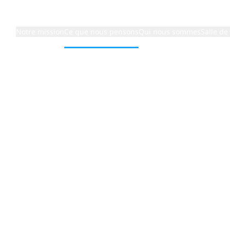
Notre mission
Ce que nous pensons
Qui nous sommes
Salle de
eaders : La fondation de la croissance durable
 qui
pent des