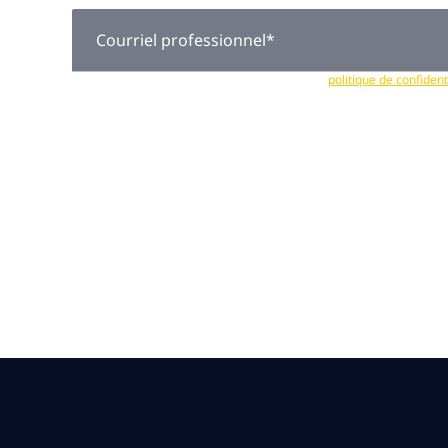
Courriel professionnel
*
Vos données sont traitées conformément à la
politique de confiden