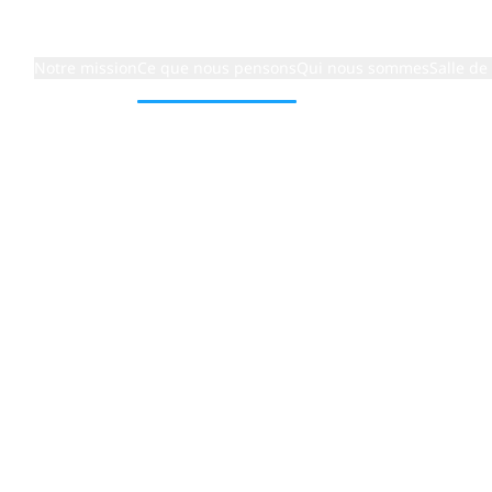
Notre mission
Ce que nous pensons
Qui nous sommes
Salle de
et parallèle, c’est la nouvelle façon de faire des affaires
ilité n’est
 parallèle,