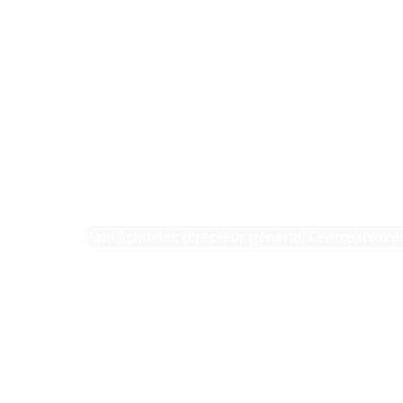
la nouve
faire des
12 décembre 2025
By:
Paul Schuster, directeur général, Centre d’exce