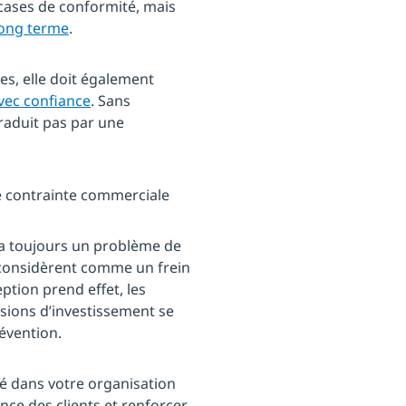
 cases de conformité, mais
long terme
.
es, elle doit également
 avec confiance
. Sans
raduit pas par une
me contrainte commerciale
 a toujours un problème de
 considèrent comme un frein
ption prend effet, les
cisions d’investissement se
révention.
ité dans votre organisation
nce des clients et renforcer