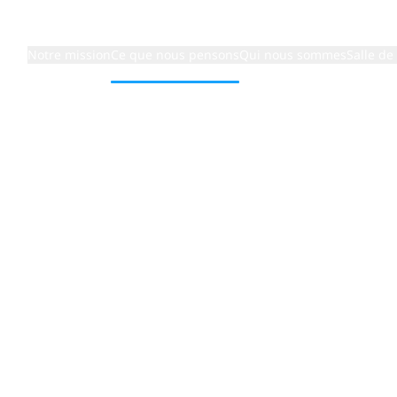
Notre mission
Ce que nous pensons
Qui nous sommes
Salle de
t dans la cybersécurité ne donne pas de résultats
i votre
sement dan