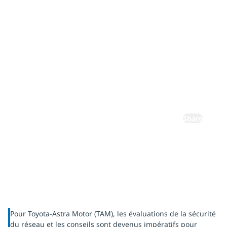
avec des
services de
cybersécurit
é
Share
Pour Toyota-Astra Motor (TAM), les évaluations de la sécurité
du réseau et les conseils sont devenus impératifs pour