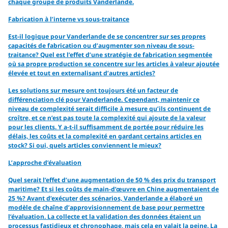
chaque groupe de produits Vanderlande.
Fabrication à l’interne vs sous-traitance
Est-il logique pour Vanderlande de se concentrer sur ses propres
capacités de fabrication ou d’augmenter son niveau de sous-
traitance? Quel est l’effet d’une stratégie de fabrication segmentée
où sa propre production se concentre sur les articles à valeur ajoutée
élevée et tout en externalisant d’autres articles?
Les solutions sur mesure ont toujours été un facteur de
différenciation clé pour Vanderlande. Cependant, maintenir ce
niveau de complexité serait difficile à mesure qu’ils continuent de
croître, et ce n’est pas toute la complexité qui ajoute de la valeur
pour les clients. Y a-t-il suffisamment de portée pour réduire les
délais, les coûts et la complexité en gardant certains articles en
stock? Si oui, quels articles conviennent le mieux?
L’approche d’évaluation
Quel serait l’effet d’une augmentation de 50 % des prix du transport
maritime? Et si les coûts de main-d’œuvre en Chine augmentaient de
25 %? Avant d’exécuter des scénarios, Vanderlande a élaboré un
modèle de chaîne d’approvisionnement de base pour permettre
l’évaluation. La collecte et la validation des données étaient un
processus fastidieux et chronophage, mais cela en valait la peine. La