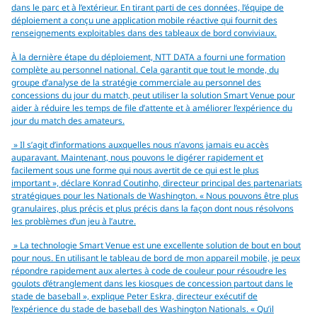
dans le parc et à l’extérieur. En tirant parti de ces données, l’équipe de
déploiement a conçu une application mobile réactive qui fournit des
renseignements exploitables dans des tableaux de bord conviviaux.
À la dernière étape du déploiement, NTT DATA a fourni une formation
complète au personnel national. Cela garantit que tout le monde, du
groupe d’analyse de la stratégie commerciale au personnel des
concessions du jour du match, peut utiliser la solution Smart Venue pour
aider à réduire les temps de file d’attente et à améliorer l’expérience du
jour du match des amateurs.
» Il s’agit d’informations auxquelles nous n’avons jamais eu accès
auparavant. Maintenant, nous pouvons le digérer rapidement et
facilement sous une forme qui nous avertit de ce qui est le plus
important », déclare Konrad Coutinho, directeur principal des partenariats
stratégiques pour les Nationals de Washington. « Nous pouvons être plus
granulaires, plus précis et plus précis dans la façon dont nous résolvons
les problèmes d’un jeu à l’autre.
» La technologie Smart Venue est une excellente solution de bout en bout
pour nous. En utilisant le tableau de bord de mon appareil mobile, je peux
répondre rapidement aux alertes à code de couleur pour résoudre les
goulots d’étranglement dans les kiosques de concession partout dans le
stade de baseball », explique Peter Eskra, directeur exécutif de
l’expérience du stade de baseball des Washington Nationals. « Qu’il