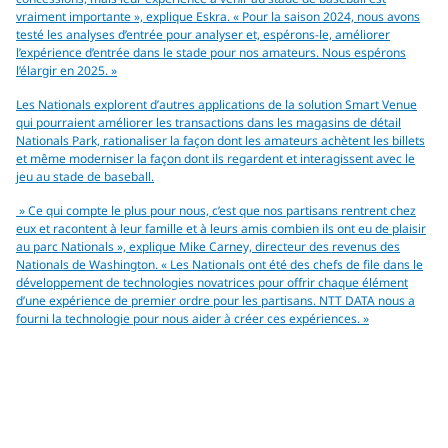
vraiment importante », explique Eskra. « Pour la saison 2024, nous avons
testé les analyses d’entrée pour analyser et, espérons-le, améliorer
l’expérience d’entrée dans le stade pour nos amateurs. Nous espérons
l’élargir en 2025. »
Les Nationals explorent d’autres applications de la solution Smart Venue
qui pourraient améliorer les transactions dans les magasins de détail
Nationals Park, rationaliser la façon dont les amateurs achètent les billets
et même moderniser la façon dont ils regardent et interagissent avec le
jeu au stade de baseball.
» Ce qui compte le plus pour nous, c’est que nos partisans rentrent chez
eux et racontent à leur famille et à leurs amis combien ils ont eu de plaisir
au parc Nationals », explique Mike Carney, directeur des revenus des
Nationals de Washington. « Les Nationals ont été des chefs de file dans le
développement de technologies novatrices pour offrir chaque élément
d’une expérience de premier ordre pour les partisans. NTT DATA nous a
fourni la technologie pour nous aider à créer ces expériences. »