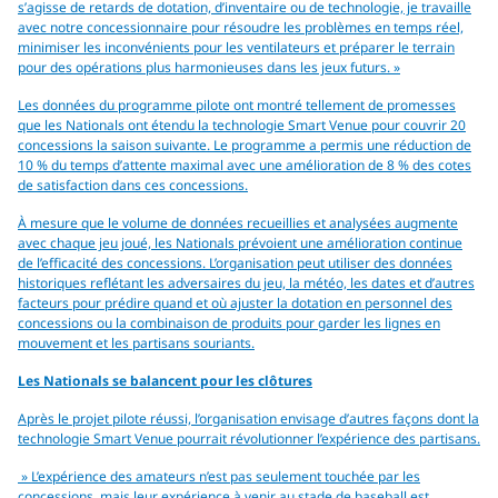
s’agisse de retards de dotation, d’inventaire ou de technologie, je travaille
avec notre concessionnaire pour résoudre les problèmes en temps réel,
minimiser les inconvénients pour les ventilateurs et préparer le terrain
pour des opérations plus harmonieuses dans les jeux futurs. »
Les données du programme pilote ont montré tellement de promesses
que les Nationals ont étendu la technologie Smart Venue pour couvrir 20
concessions la saison suivante. Le programme a permis une réduction de
10 % du temps d’attente maximal avec une amélioration de 8 % des cotes
de satisfaction dans ces concessions.
À mesure que le volume de données recueillies et analysées augmente
avec chaque jeu joué, les Nationals prévoient une amélioration continue
de l’efficacité des concessions. L’organisation peut utiliser des données
historiques reflétant les adversaires du jeu, la météo, les dates et d’autres
facteurs pour prédire quand et où ajuster la dotation en personnel des
concessions ou la combinaison de produits pour garder les lignes en
mouvement et les partisans souriants.
Les Nationals se balancent pour les clôtures
Après le projet pilote réussi, l’organisation envisage d’autres façons dont la
technologie Smart Venue pourrait révolutionner l’expérience des partisans.
» L’expérience des amateurs n’est pas seulement touchée par les
concessions, mais leur expérience à venir au stade de baseball est