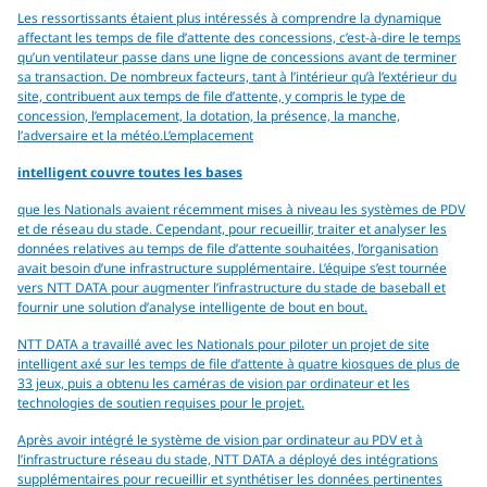
Les ressortissants étaient plus intéressés à comprendre la dynamique
affectant les temps de file d’attente des concessions, c’est-à-dire le temps
qu’un ventilateur passe dans une ligne de concessions avant de terminer
sa transaction. De nombreux facteurs, tant à l’intérieur qu’à l’extérieur du
site, contribuent aux temps de file d’attente, y compris le type de
concession, l’emplacement, la dotation, la présence, la manche,
l’adversaire et la météo.L’emplacement
intelligent couvre toutes les bases
que les Nationals avaient récemment mises à niveau les systèmes de PDV
et de réseau du stade. Cependant, pour recueillir, traiter et analyser les
données relatives au temps de file d’attente souhaitées, l’organisation
avait besoin d’une infrastructure supplémentaire. L’équipe s’est tournée
vers NTT DATA pour augmenter l’infrastructure du stade de baseball et
fournir une solution d’analyse intelligente de bout en bout.
NTT DATA a travaillé avec les Nationals pour piloter un projet de site
intelligent axé sur les temps de file d’attente à quatre kiosques de plus de
33 jeux, puis a obtenu les caméras de vision par ordinateur et les
technologies de soutien requises pour le projet.
Après avoir intégré le système de vision par ordinateur au PDV et à
l’infrastructure réseau du stade, NTT DATA a déployé des intégrations
supplémentaires pour recueillir et synthétiser les données pertinentes