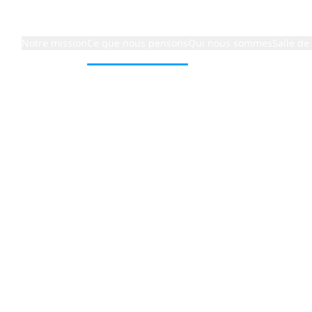
Notre mission
Ce que nous pensons
Qui nous sommes
Salle de
ochaine étape vers la transformation numérique
e
e : la