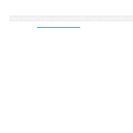
Notre mission
Ce que nous pensons
Qui nous sommes
Salle de
et