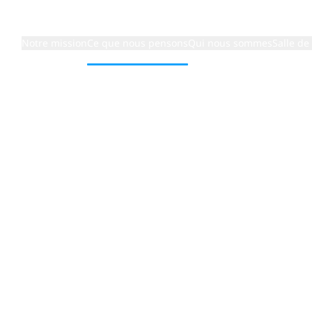
Notre mission
Ce que nous pensons
Qui nous sommes
Salle de
 en matière de services MDR
mmes un c
en matière 