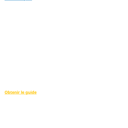
Libérer le potentiel du
secteur public
Habiliter les employés du gouvernement avec des solutions
numériques en milieu de travail.
Obtenir le guide