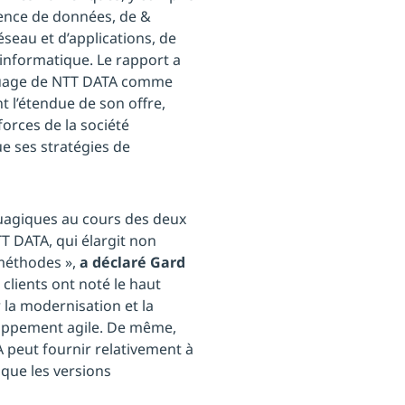
igence de données, de &
éseau et d’applications, de
 informatique. Le rapport a
n nuage de NTT DATA comme
nt l’étendue de son offre,
forces de la société
ue ses stratégies de
nuagiques au cours des deux
T DATA, qui élargit non
 méthodes »,
a déclaré Gard
 clients ont noté le haut
la modernisation et la
loppement agile. De même,
A peut fournir relativement à
 que les versions