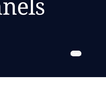
nnels
Share