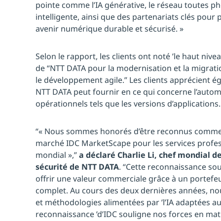
pointe comme l’IA générative, le réseau toutes ph
intelligente, ainsi que des partenariats clés pour 
avenir numérique durable et sécurisé. »
Selon le rapport, les clients ont noté ’le haut niv
de “NTT DATA pour la modernisation et la migrati
le développement agile.” Les clients apprécient é
NTT DATA peut fournir en ce qui concerne l’auto
opérationnels tels que les versions d’applications.
“« Nous sommes honorés d’être reconnus comme u
marché IDC MarketScape pour les services profe
mondial »,”
a déclaré Charlie Li, chef mondial d
sécurité de NTT DATA
. “Cette reconnaissance so
offrir une valeur commerciale grâce à un portefe
complet. Au cours des deux dernières années, no
et méthodologies alimentées par ’l’IA adaptées aux
reconnaissance ’d’IDC souligne nos forces en mati