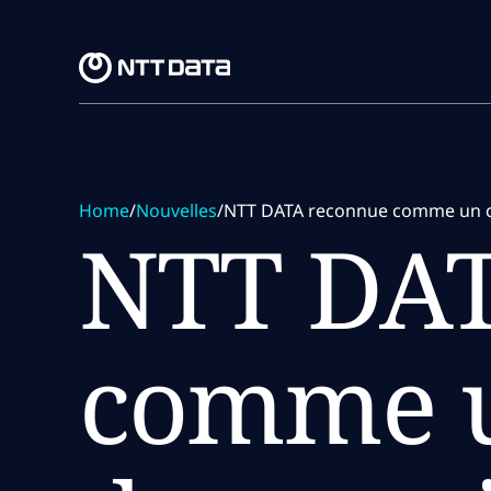
Skip to main content
Skip to main content
Home
/
Nouvelles
/
NTT DATA reconnue comme un chef 
NTT DAT
comme un