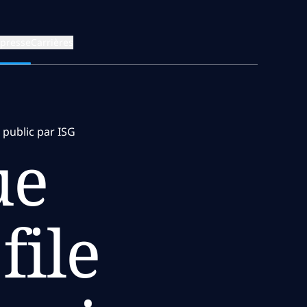
 presse
Carrières
 public par ISG
ue
file