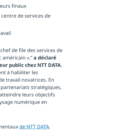
teurs finaux
 centre de services de
avail
ef de file des services de
ic américain »,”
a déclaré
eur public chez NTT DATA
.
 à habiliter les
e travail novatrices. En
 partenariats stratégiques,
tteindre leurs objectifs
paysage numérique en
nementaux
de NTT DATA
.