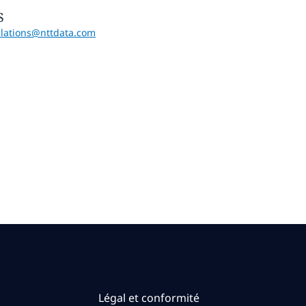
s
elations@nttdata.com
Légal et conformité