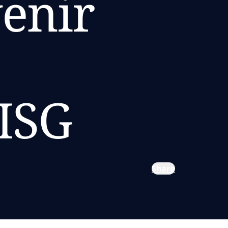
venir
 ISG
Share