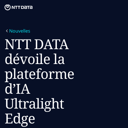
Skip to main content
Skip to main content
Notre mission
Nouvelles
Ce que nous pensons
NTT DATA
Qui nous sommes
dévoile la
Salle de presse
plateforme
Carrières
d’IA
Ultralight
Edge