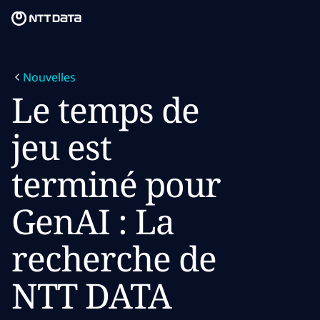
Skip to main content
Skip to main content
Notre mission
Nouvelles
Ce que nous pensons
Le temps de
Qui nous sommes
jeu est
Salle de presse
terminé pour
Carrières
GenAI : La
recherche de
NTT DATA