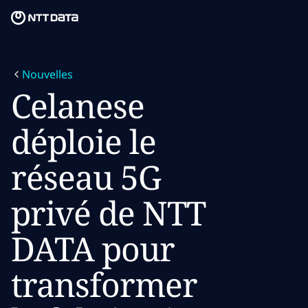
Skip to main content
Skip to main content
Notre mission
Nouvelles
Ce que nous pensons
Celanese
Qui nous sommes
déploie le
Salle de presse
réseau 5G
Carrières
privé de NTT
DATA pour
transformer