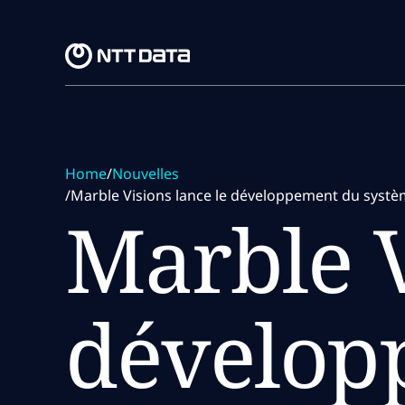
Skip to main content
Skip to main content
Home
/
Nouvelles
/
Marble Visions lance le développement du systèm
Marble V
dévelop