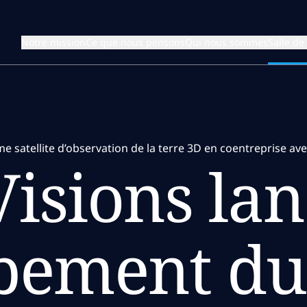
Notre mission
Ce que nous pensons
Qui nous sommes
Salle de
e satellite d’observation de la terre 3D en coentreprise a
isions lan
pement du