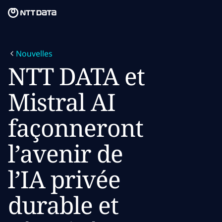
Skip to main content
Skip to main content
Notre mission
Nouvelles
Ce que nous pensons
NTT DATA et
Qui nous sommes
Mistral AI
Salle de presse
façonneront
Carrières
l’avenir de
l’IA privée
durable et