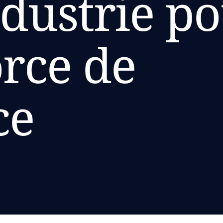
ndustrie p
orce de
ce