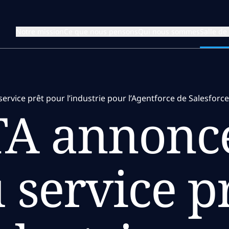
Notre mission
Ce que nous pensons
Qui nous sommes
Salle de
vice prêt pour l’industrie pour l’Agentforce de Salesforce
A annonc
service p