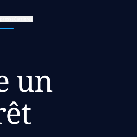
 presse
Carrières
e un
rêt