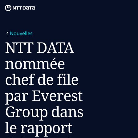
Skip to main content
Skip to main content
Notre mission
Nouvelles
Ce que nous pensons
NTT DATA
Qui nous sommes
nommée
Salle de presse
chef de file
Carrières
par Everest
Group dans
le rapport