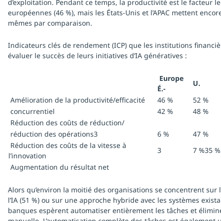
d’exploitation. Pendant ce temps, la productivité est le facteur 
européennes (46 %), mais les États-Unis et l’APAC mettent encore 
mêmes par comparaison.
Indicateurs clés de rendement (ICP) que les institutions financièr
évaluer le succès de leurs initiatives d’IA génératives :
Europe
U.
É.-
Amélioration de la productivité/efficacité
46 %
52 %
concurrentiel
42 %
48 %
Réduction des coûts de réduction/
réduction des opérations3
6 %
47 %
Réduction des coûts de la vitesse à
3
7 %35 %
l’innovation
Augmentation du résultat net
Alors qu’environ la moitié des organisations se concentrent sur 
l’IA (51 %) ou sur une approche hybride avec les systèmes exista
banques espèrent automatiser entièrement les tâches et élimine
manuelle. L’automatisation complète des tâches est également u