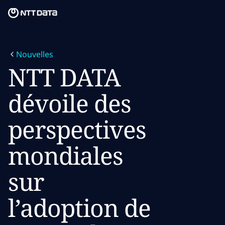
Skip to main content
Skip to main content
Notre mission
Nouvelles
Ce que nous pensons
NTT DATA
Qui nous sommes
dévoile des
Salle de presse
perspectives
Carrières
mondiales
sur
l’adoption de