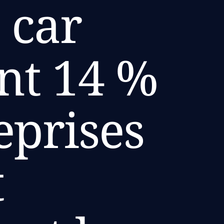
 car
nt 14 %
eprises
t