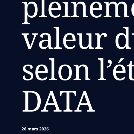
pleineme
valeur d
selon l’
DATA
26 mars 2026