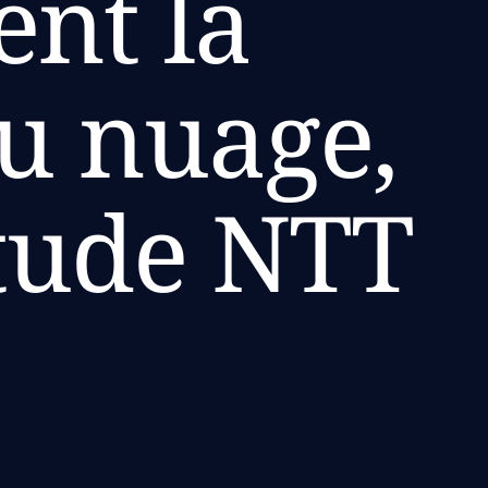
nt la
u nuage,
étude NTT