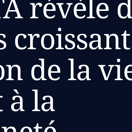
A révèle d
 croissant
on de la vi
 à la
ineté