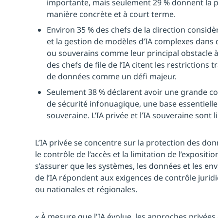
importante, mais seulement 29 % donnent la pri
manière concrète et à court terme.
Environ 35 % des chefs de la direction considère
et la gestion de modèles d’IA complexes dans
ou souverains comme leur principal obstacle à 
des chefs de file de l’IA citent les restrictions
de données comme un défi majeur.
Seulement 38 % déclarent avoir une grande co
de sécurité infonuagique, une base essentielle 
souveraine. L’IA privée et l’IA souveraine sont l
L’IA privée se concentre sur la protection des don
le contrôle de l’accès et la limitation de l’expositio
s’assurer que les systèmes, les données et les en
de l’IA répondent aux exigences de contrôle jurid
ou nationales et régionales.
« À mesure que l'IA évolue, les approches privées 