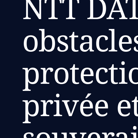
NTT DAT
obstacles
protecti
privée et
souvera