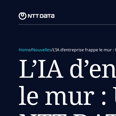
Skip to main content
Skip to main content
Home
/
Nouvelles
/
L’IA d’entreprise frappe le mur :
L’IA d’e
le mur :