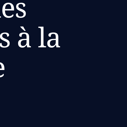
es
s à la
e