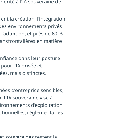
orité à l’IA souveraine de
nt la création, l’intégration
 des environnements privés
l’adoption, et près de 60 %
 transfrontalières en matière
nfiance dans leur posture
pour l’IA privée et
iées, mais distinctes.
nées d’entreprise sensibles,
n. L’IA souveraine vise à
vironnements d’exploitation
ictionnelles, réglementaires
et souveraines testent la