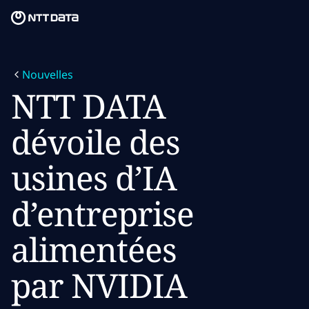
Skip to main content
Skip to main content
Notre mission
Nouvelles
Ce que nous pensons
NTT DATA
Qui nous sommes
dévoile des
Salle de presse
usines d’IA
Carrières
d’entreprise
alimentées
par NVIDIA