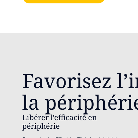
Favorisez l’
la périphér
Libérer l’efficacité en
périphérie