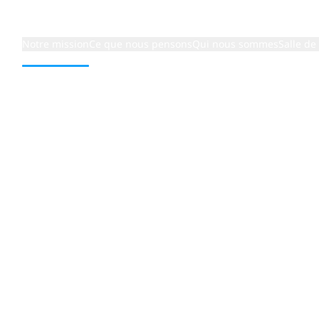
Notre mission
Ce que nous pensons
Qui nous sommes
Salle de
hnologies
ns en périphérie et en
 pour offrir une innovation