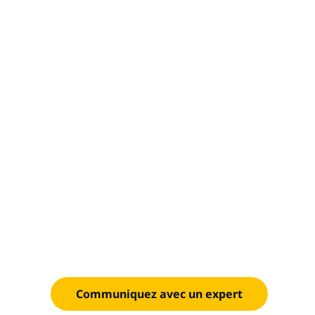
Accélérer la
axée sur l’I
Transformez les opérations numériques avec une 
spécialement conçue et des solutions d’informati
Communiquez avec un expert