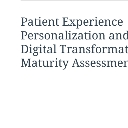
Expand
service sec
Patient Experience
Personalization an
Digital Transforma
Maturity Assessme