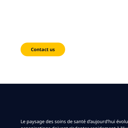
Healthc
Transform patient experiences with accessible, se
healthcare outcomes.
Contact us
Le paysage des soins de santé d’aujourd’hui évol