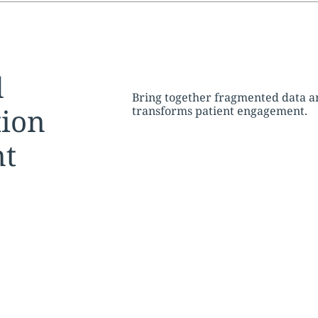
tion:
d
Bring together fragmented data a
tion
transforms patient engagement.
nt