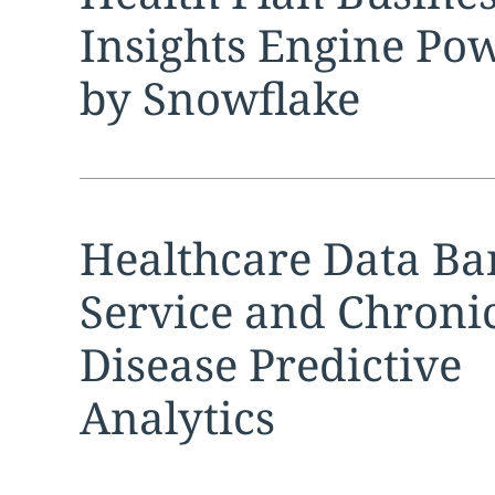
Insights Engine Po
by Snowflake
Expand
service sec
Healthcare Data Ba
Service and Chroni
Disease Predictive
Analytics