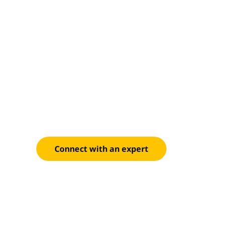
Ready to tr
healthcare 
Speak with our team to explore how Snowflake can
outcomes and faster innovation.
Connect with an expert