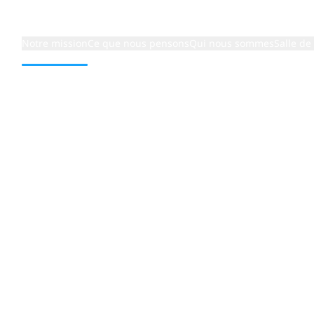
Notre mission
Ce que nous pensons
Qui nous sommes
Salle de
 for Healthcare
ke Data
r