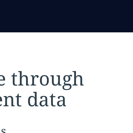
e through
ent data
tion:
ss