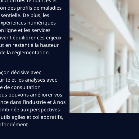
olution des tendances et
ion des profils de maladies
entielle. De plus, les
s expériences numériques
n ligne et les services
ivent équilibrer ces enjeux
ut en restant à la hauteur
 de la réglementation.
açon décisive avec
urité et les analyses avec
e de consultation
nous pouvons améliorer vos
ce dans l’industrie et à nos
combinée aux perspectives
tils agiles et collaboratifs,
profondément