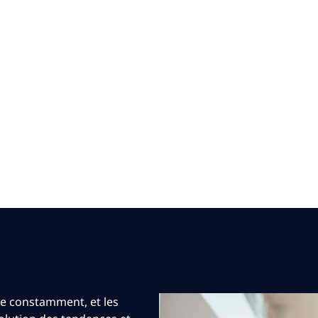
are
cure data that drives better
ue constamment, et les