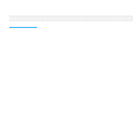
Notre mission
Ce que nous pensons
Qui nous sommes
Salle de
 par
om
s environnements