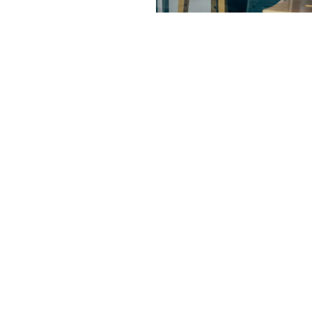
otre
re
e