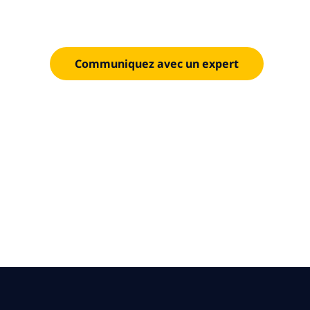
Modernisez les environnements infonuagiques hyb
d’infrastructure d’un partenaire Pinnacle de VMw
Communiquez avec un expert