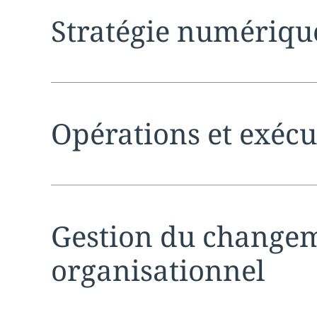
Expand
service sec
Stratégie numériqu
Expand
service sec
Opérations et exécu
Expand
service sec
Gestion du change
organisationnel