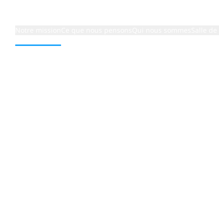
Notre mission
Ce que nous pensons
Qui nous sommes
Salle de
umériques
tion des
ses