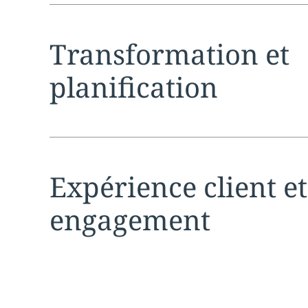
Expand
service sec
Transformation et
planification
Expand
service sec
Expérience client et
engagement