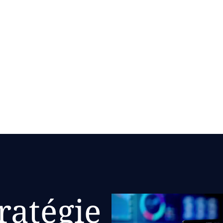
ues
treprise numérique.
ratégie