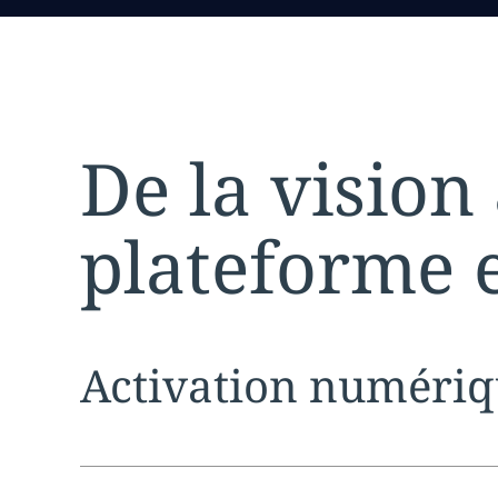
De la vision 
plateforme e
Expand
service sec
Activation numéri