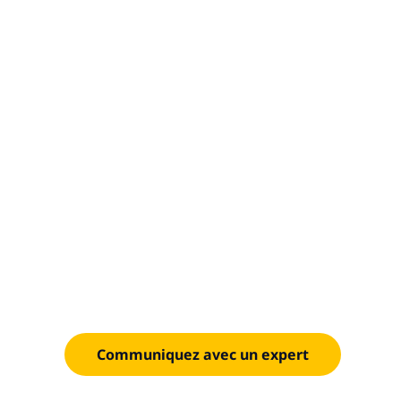
De la feuill
revenus
Accélérez la mise en marché et saisissez de nouve
architecture moderne conçue pour une évolution
Communiquez avec un expert