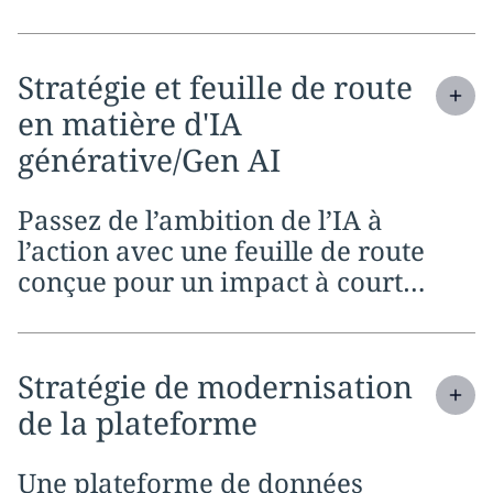
votre entreprise, pas seulement sur
sa position actuelle.
Expand
service section:
Stratégie et feuille de route
en matière d'IA
générative/Gen AI
Passez de l’ambition de l’IA à
l’action avec une feuille de route
conçue pour un impact à court
terme et un avantage concurrentiel
à long terme.
Expand
service section:
Stratégie de modernisation
de la plateforme
Une plateforme de données