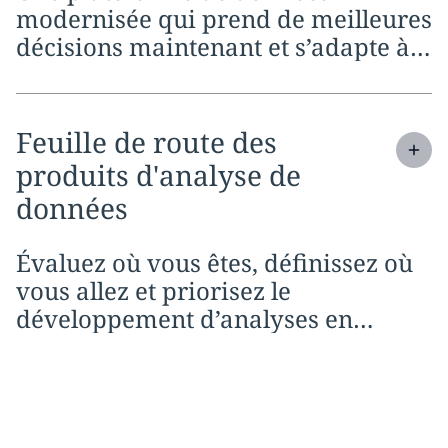
modernisée qui prend de meilleures
décisions maintenant et s’adapte à
l’évolution de vos besoins
commerciaux et technologiques.
Expand
service section:
Feuille de route des
produits d'analyse de
données
Évaluez où vous êtes, définissez où
vous allez et priorisez le
développement d’analyses en
fonction de l’impact commercial
maximal.