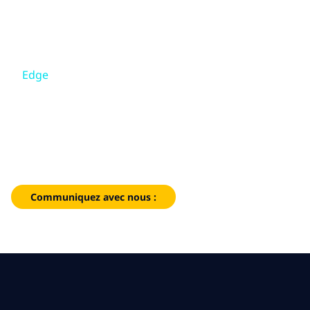
Skip to main content
Skip to main content
Notre mission
Edge
Ce que nous pensons
5G privée
Qui nous sommes
Goûtez à la puissance de votre propre réseau 5G en
bénéficiant d'une vitesse, d'un contrôle, d'une sécurité et
Salle de presse
d'une couverture fiables accrus.
Carrières
Communiquez avec nous :