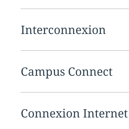
Expand
service sec
Interconnexion
Expand
service sec
Campus Connect
Expand
service sec
Connexion Internet