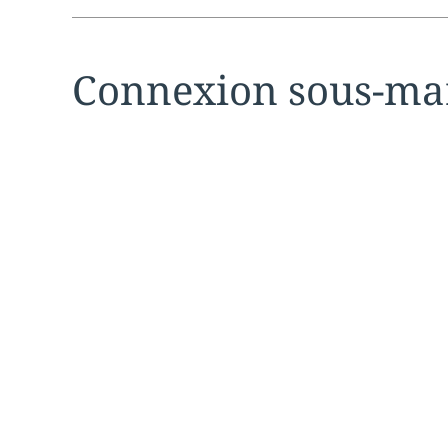
Expand
service sec
Connexion sous-ma
Liens transp