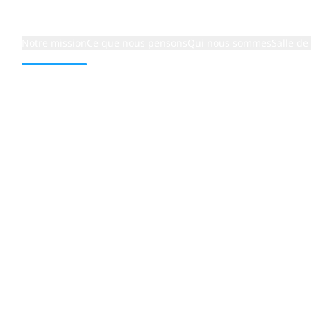
Notre mission
Ce que nous pensons
Qui nous sommes
Salle de
nnées
vité du
de données
urs pour une haute