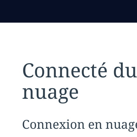
Connecté du
nuage
Expand
service sec
Connexion en nuag