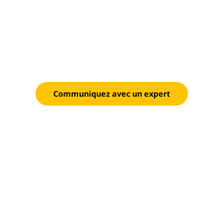
chaque site
Des services d’interconnexion neutres pour les 
assurent la redondance, une faible latence et une
transparente.
Communiquez avec un expert