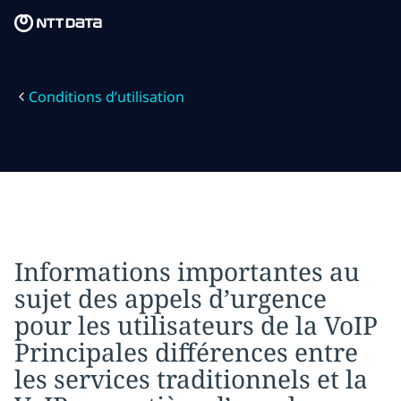
Skip to main content
Skip to main content
Notre mission
Conditions d’utilisation
Ce que nous pensons
Qui nous sommes
Salle de presse
Carrières
Informations importantes au
sujet des appels d’urgence
pour les utilisateurs de la VoIP
Principales différences entre
les services traditionnels et la