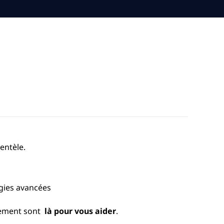
ientèle.
égies avancées
nnement sont
là pour vous aider
.