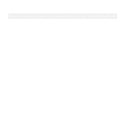
Notre mission
Ce que nous pensons
Qui nous sommes
Salle de
 de la dire
viguer ave
ans la cha