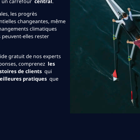
à un carrefour
central
.
les, les progrès
entielles changeantes, même
x changements climatiques
 peuvent-elles rester
ide gratuit de nos experts
réponses, comprenez
les
istoires de clients
qui
eilleures pratiques
que