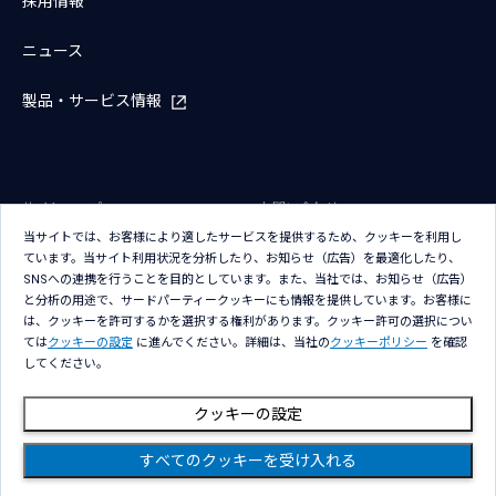
採用情報
ニュース
製品・サービス情報
サイトマップ
お問い合わせ
当サイトでは、お客様により適したサービスを提供するため、クッキーを利用し
サイトのご利用条件
プライバシーポリシー
ています。当サイト利用状況を分析したり、お知らせ（広告）を最適化したり、
アクセシビリティポリシー
クッキー（Cookie）ポリシー
SNSへの連携を行うことを目的としています。また、当社では、お知らせ（広告）
と分析の用途で、サードパーティークッキーにも情報を提供しています。お客様に
クッキー（Cookie）プリファレン
は、クッキーを許可するかを選択する権利があります。クッキー許可の選択につい
ス
ては
クッキーの設定
に進んでください。詳細は、当社の
クッキーポリシー
を確認
してください。
クッキーの設定
すべてのクッキーを受け入れる
Copyright © NTT DATA Group Corporation