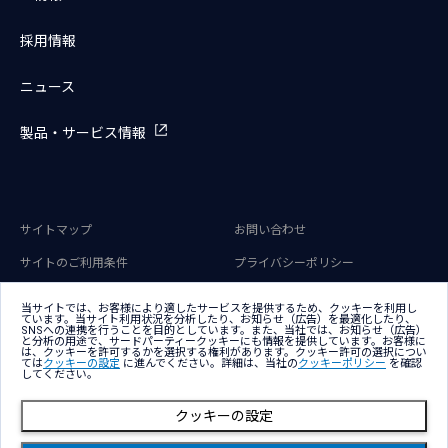
採用情報
ニュース
製品・サービス情報
サイトマップ
お問い合わせ
サイトのご利用条件
プライバシーポリシー
アクセシビリティポリシー
クッキー（Cookie）ポリシー
当サイトでは、お客様により適したサービスを提供するため、クッキーを利用し
ています。当サイト利用状況を分析したり、お知らせ（広告）を最適化したり、
クッキー（Cookie）プリファレン
SNSへの連携を行うことを目的としています。また、当社では、お知らせ（広告）
ス
と分析の用途で、サードパーティークッキーにも情報を提供しています。お客様に
は、クッキーを許可するかを選択する権利があります。クッキー許可の選択につい
ては
クッキーの設定
に進んでください。詳細は、当社の
クッキーポリシー
を確認
してください。
クッキーの設定