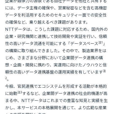
企業が競争力の源泉である自社データを他社と共有する
には、データ主権の確保や、営業秘密などを含む高機密
データを利活用するためのセキュリティー面での安全性
の確保など、乗り越えるべき課題があります。
NTTデータは、こうした課題に対応するため、国内外の
企業・研究機関と連携して技術開発や実証を行い、信頼
注1
性の高いデータ流通を可能にする「データスペース
」
の構築に取り組んできました。その中で、製造業界をは
じめ、さまざまな分野において企業間データ連携の構
想・企画・開発に携わり、実運用に向けたノウハウと信
注
頼性の高いデータ連携基盤の運用実績を有しています
2
。
今般、官民連携でエコシステムを形成する活動が本格的
注3
に始動
するなど、企業間データ連携の社会的機運が高
まる中、NTTデータはこれまでの豊富な知見と実績を生
かし、本サービスの本格展開を通じて、より広範な産業