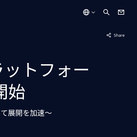
非表示中
Share
ラットフォー
開始
して展開を加速～